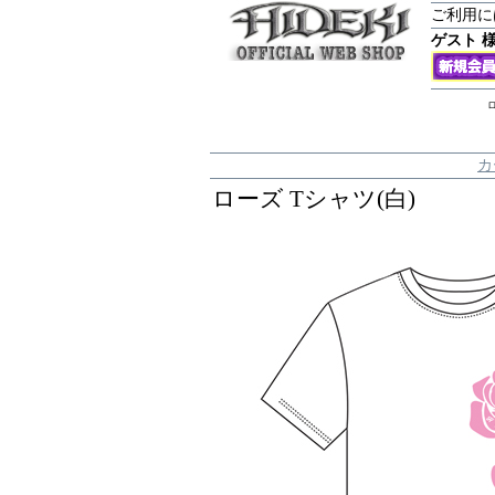
ご利用に
ゲスト 
ロ
カ
ローズ Tシャツ(白)